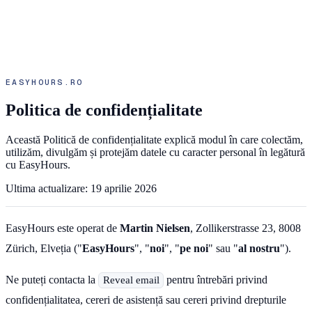
EASYHOURS.RO
Politica de confidențialitate
Această Politică de confidențialitate explică modul în care colectăm,
utilizăm, divulgăm și protejăm datele cu caracter personal în legătură
cu EasyHours.
Ultima actualizare
:
19 aprilie 2026
EasyHours este operat de
Martin Nielsen
, Zollikerstrasse 23, 8008
Zürich, Elveția ("
EasyHours
", "
noi
", "
pe noi
" sau "
al nostru
").
Ne puteți contacta la
pentru întrebări privind
Reveal email
confidențialitatea, cereri de asistență sau cereri privind drepturile