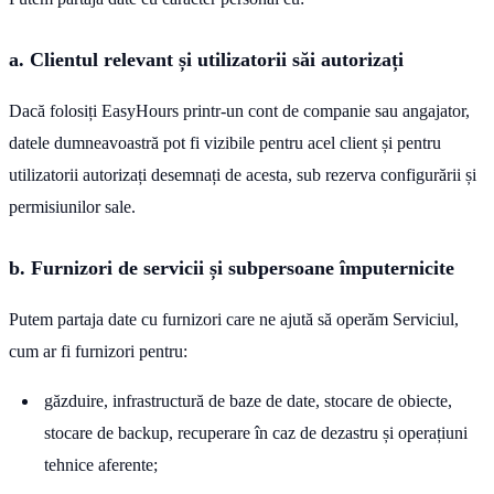
a. Clientul relevant și utilizatorii săi autorizați
Dacă folosiți EasyHours printr-un cont de companie sau angajator,
datele dumneavoastră pot fi vizibile pentru acel client și pentru
utilizatorii autorizați desemnați de acesta, sub rezerva configurării și
permisiunilor sale.
b. Furnizori de servicii și subpersoane împuternicite
Putem partaja date cu furnizori care ne ajută să operăm Serviciul,
cum ar fi furnizori pentru:
găzduire, infrastructură de baze de date, stocare de obiecte,
stocare de backup, recuperare în caz de dezastru și operațiuni
tehnice aferente;